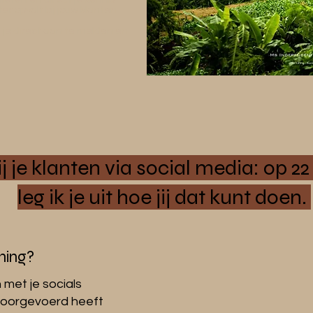
ter opvalt bij jouw klanten.
m je direct aan te melden en
j je klanten via social media: op 22
leg ik je uit hoe jij dat kunt doen.
ining?
en met je socials
 doorgevoerd heeft