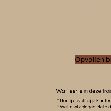
updaten, zodat jij in 2022 nog be
Vul het formulier hieronder in o
jouw plek te claimen!
Opvallen bi
Wat leer je in deze tra
* Hoe jij opvalt bij je klant
* Welke wijzigingen Meta