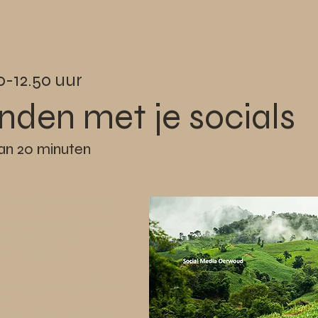
30-12.50 uur
nden met je socials
an 20 minuten
et zo'n oerwoud waar niet
 tamtam in jouw oerwoud?
ij je klanten aan?
uw verrekijker
?
ik je in 20 minuten uit hoe je
en.
ieten en direct je kennis