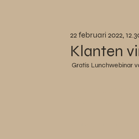
22 februari 2022, 12.
Klanten vi
Gratis Lunchwebinar v
🌴
Is social media voor jou ook n
door te komen is?
🥁 Krijg je geen gehoor met de
🌪 Komen de rooksignalen niet b
🔭 Zie je echt geen klant door jo
Op
dinsdag 22 februari 2022
leg 
jouw ideale klant toch kunt vind
Je kunt gewoon van je lunch gen