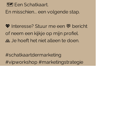
 🗺 Een Schatkaart.
En misschien... een volgende stap.
💖 Interesse? Stuur me een 💬 bericht 
of neem een kijkje op mijn profiel.
🙏 Je hoeft het niet alleen te doen.
#schatkaartdermarketing
#vipworkshop
#marketingstrategie
#zichtbaarheid
#rustinjehoofd
#ondernemenmetkarakter
#socialmediaoerwoud
#marketingmoe
#persoonlijkgroeien