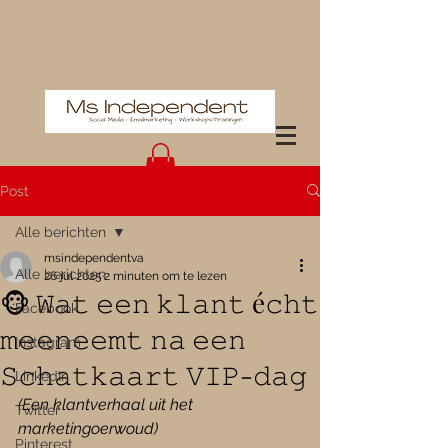
Post
Alle berichten
msindependentva
Alle berichten
26 jul 2025
2 minuten om te lezen
🐵 𝚆𝚊𝚝 𝚎𝚎𝚗 𝚔𝚕𝚊𝚗𝚝 é𝚌𝚑𝚝
Facebook
𝚖𝚎𝚎𝚗𝚎𝚎𝚖𝚝 𝚗𝚊 𝚎𝚎𝚗
Instagram
𝚂𝚌𝚑𝚊𝚝𝚔𝚊𝚊𝚛𝚝 𝚅𝙸𝙿-𝚍𝚊𝚐
LinkedIn
(Een klantverhaal uit het 
Twitter
marketingoerwoud)
Pinterest