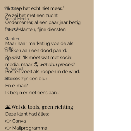
“Ik snap het echt niet meer…”
YouTube
Ze zei het met een zucht.
Social Media
Ondernemer, al een paar jaar bezig. 
Expertise
Leuke klanten, fijne diensten.
Klanten
Maar haar marketing voelde als 
CRM
trekken aan een dood paard.
Ze wist: “Ik móet wat met social 
Tips
media, maar 🤔 
wat dan precies
?
Personeel
Posten voelt als roepen in de wind. 
Stories zijn een blur. 
Stories
En e-mail? 
Ik begin er niet eens aan…”
🌋 Wel de tools, geen richting
Deze klant had álles:
👉 Canva
👉 Mailprogramma