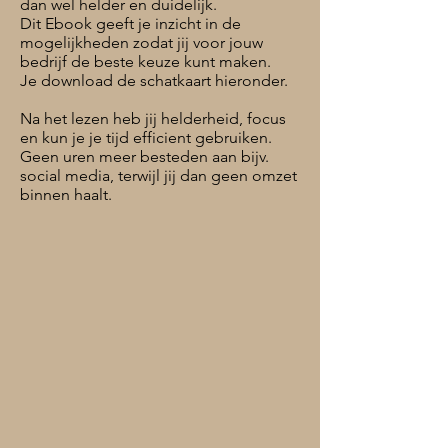
dan wel helder en duidelijk.
Dit Ebook geeft je inzicht in de
mogelijkheden zodat jij voor jouw
bedrijf de beste keuze kunt maken.
Je download de schatkaart hieronder.
Na het lezen heb jij helderheid, focus
en kun je je tijd efficient gebruiken.
Geen uren meer besteden aan bijv.
social media, terwijl jij dan geen omzet
binnen haalt.