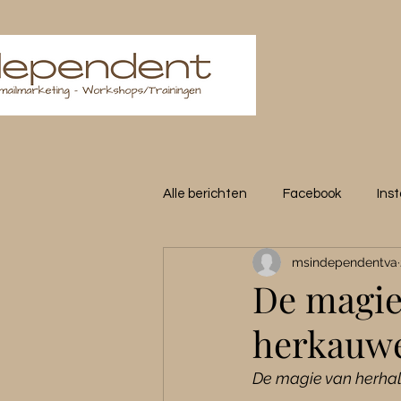
Alle berichten
Facebook
Ins
msindependentva
Expertise
Klanten
CR
De magie
herkauw
De magie van herhali