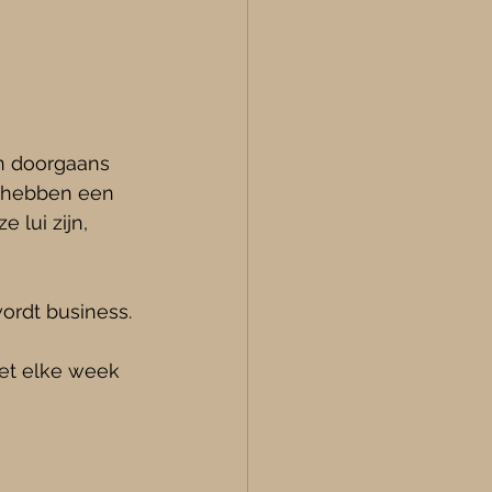
n doorgaans 
e hebben een 
 lui zijn, 
ordt business.
oet elke week 