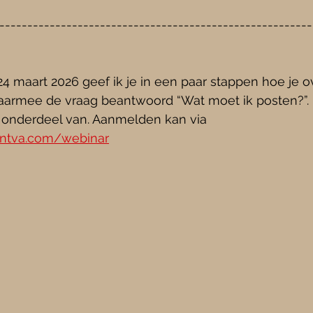
---------------------------------------------------------
4 maart 2026 geef ik je in een paar stappen hoe je ove
armee de vraag beantwoord “Wat moet ik posten?”. H
k onderdeel van. Aanmelden kan via 
ntva.com/webinar