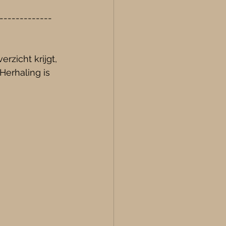
-------------
rzicht krijgt, 
erhaling is 