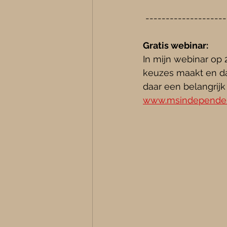
 -------------------
Gratis webinar:
In mijn webinar op 2
keuzes maakt en da
daar een belangrij
www.msindepende