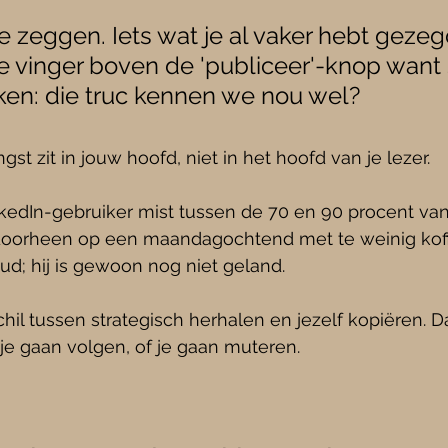
te zeggen. Iets wat je al vaker hebt gezeg
je vinger boven de 'publiceer'-knop want 
n: die truc kennen we nou wel?
st zit in jouw hoofd, niet in het hoofd van je lezer.
edIn-gebruiker mist tussen de 70 en 90 procent van 
 doorheen op een maandagochtend met te weinig koffi
ud; hij is gewoon nog niet geland.
hil tussen strategisch herhalen en jezelf kopiëren. Da
je gaan volgen, of je gaan muteren.