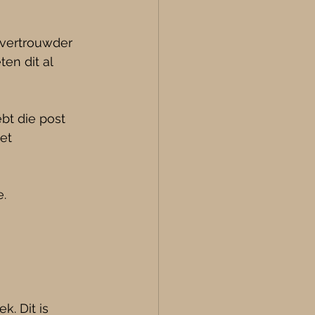
 vertrouwder 
n dit al 
ebt die post 
et 
e.
k. Dit is 