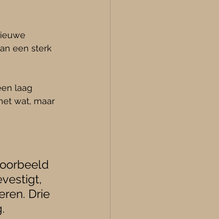
nieuwe 
an een sterk 
een laag 
 het wat, maar 
oorbeeld 
vestigt, 
ren. Drie 
.