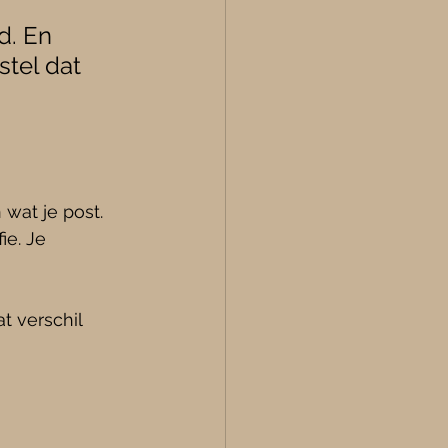
d. En 
stel dat 
wat je post. 
e. Je 
t verschil 