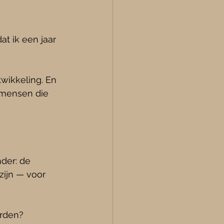
at ik een jaar 
wikkeling. En 
 mensen die 
nder: de 
ijn — voor 
rden?