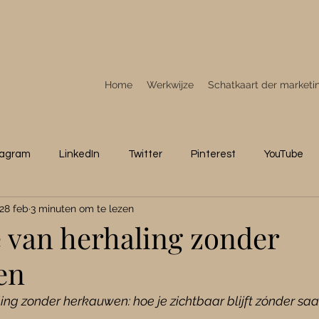
Home
Werkwijze
Schatkaart der marketi
tagram
LinkedIn
Twitter
Pinterest
YouTube
28 feb
3 minuten om te lezen
M
Tips
Personeel
Stories
 van herhaling zonder
en
ng zonder herkauwen: hoe je zichtbaar blijft zónder saa