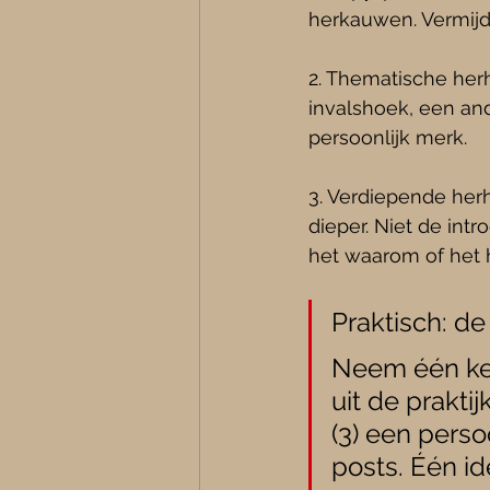
herkauwen. Vermijd
2. Thematische herh
invalshoek, een and
persoonlijk merk.
3. Verdiepende her
dieper. Niet de int
het waarom of het 
Praktisch: d
Neem één ker
uit de prakti
(3) een perso
posts. Één id