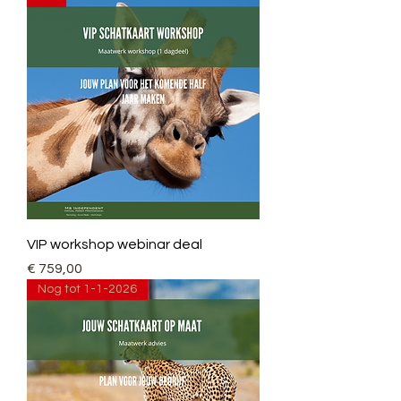
VIP workshop webinar deal
Prijs
€ 759,00
Nog tot 1-1-2026