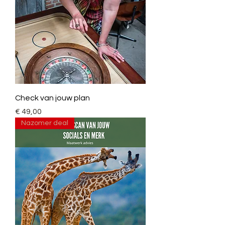
Check van jouw plan
Prijs
€ 49,00
Nazomer deal