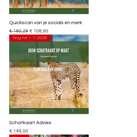
Quickscan van je socials en merk
Normale prijs
Verkoopprijs
€ 180,29
€ 108,90
Nog tot 1-1-2026
Schatkaart Advies
Prijs
€ 149,00