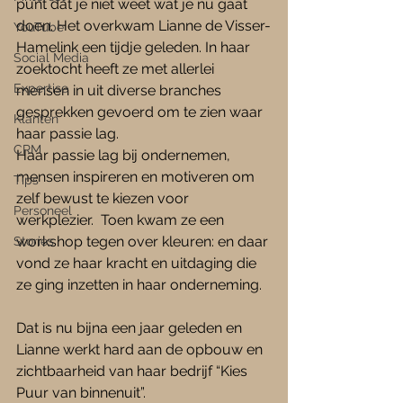
punt dat je niet weet wat je nu gaat 
doen. Het overkwam Lianne de Visser-
YouTube
Hamelink een tijdje geleden. In haar 
Social Media
zoektocht heeft ze met allerlei 
Expertise
mensen in uit diverse branches 
gesprekken gevoerd om te zien waar 
Klanten
haar passie lag. 
CRM
Haar passie lag bij ondernemen, 
mensen inspireren en motiveren om 
Tips
zelf bewust te kiezen voor 
Personeel
werkplezier.  Toen kwam ze een 
workshop tegen over kleuren: en daar 
Stories
vond ze haar kracht en uitdaging die 
ze ging inzetten in haar onderneming. 
Dat is nu bijna een jaar geleden en 
Lianne werkt hard aan de opbouw en 
zichtbaarheid van haar bedrijf “Kies 
Puur van binnenuit”. 