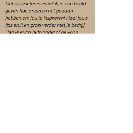
Met deze interviews wil ik je een beeld 
geven hoe anderen het gedaan 
hebben om jou te inspireren! Haal jouw 
tips eruit en groei verder met je bedrijf. 
Heb je extra hulp nodig of gewoon 
informatie, neem contact met mij op. Je 
mag de persoon in dit interview 
gewoon benaderen voor het product of 
de dienst die ze verkopen. Het is niet 
de bedoeling dat je de hoofdpersoon 
in het verhaal benaderd voor extra 
informatie over de inhoud van dit 
interview.