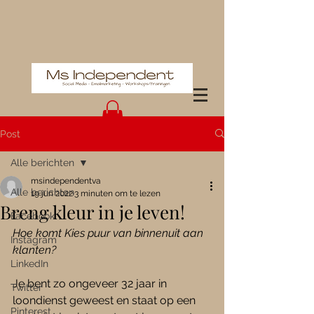
Post
Alle berichten
msindependentva
Alle berichten
19 jun 2022
3 minuten om te lezen
Breng kleur in je leven!
Facebook
Hoe komt Kies puur van binnenuit aan 
Instagram
klanten?
LinkedIn
Je bent zo ongeveer 32 jaar in 
Twitter
loondienst geweest en staat op een 
Pinterest