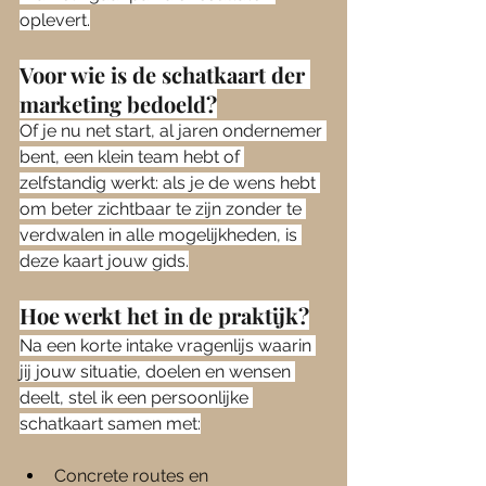
oplevert.
Voor wie is de schatkaart der 
marketing bedoeld?
Of je nu net start, al jaren ondernemer 
bent, een klein team hebt of 
zelfstandig werkt: als je de wens hebt 
om beter zichtbaar te zijn zonder te 
verdwalen in alle mogelijkheden, is 
deze kaart jouw gids.
Hoe werkt het in de praktijk?
Na een korte intake vragenlijs waarin 
jij jouw situatie, doelen en wensen 
deelt, stel ik een persoonlijke 
schatkaart samen met:
Concrete routes en 