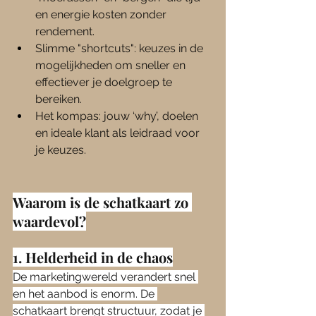
en energie kosten zonder 
rendement.
Slimme "shortcuts": keuzes in de 
mogelijkheden om sneller en 
effectiever je doelgroep te 
bereiken.
Het kompas: jouw ‘why’, doelen 
en ideale klant als leidraad voor 
je keuzes.
Waarom is de schatkaart zo 
waardevol?
1. Helderheid in de chaos
De marketingwereld verandert snel 
en het aanbod is enorm. De 
schatkaart brengt structuur, zodat je 