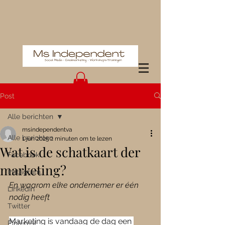
Post
Alle berichten
msindependentva
Alle berichten
1 jun 2025
2 minuten om te lezen
Wat is de schatkaart der
Facebook
marketing?
Instagram
En waarom elke ondernemer er één 
LinkedIn
nodig heeft
Twitter
Marketing is vandaag de dag een 
Pinterest