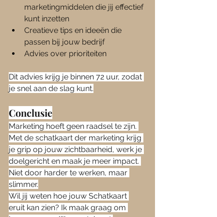
marketingmiddelen die jij effectief 
kunt inzetten
Creatieve tips en ideeën die 
passen bij jouw bedrijf
Advies over prioriteiten
Dit advies krijg je binnen 72 uur, zodat 
je snel aan de slag kunt.
Conclusie
Marketing hoeft geen raadsel te zijn. 
Met de schatkaart der marketing krijg 
je grip op jouw zichtbaarheid, werk je 
doelgericht en maak je meer impact. 
Niet door harder te werken, maar 
slimmer.
Wil jij weten hoe jouw Schatkaart 
eruit kan zien? Ik maak graag om 