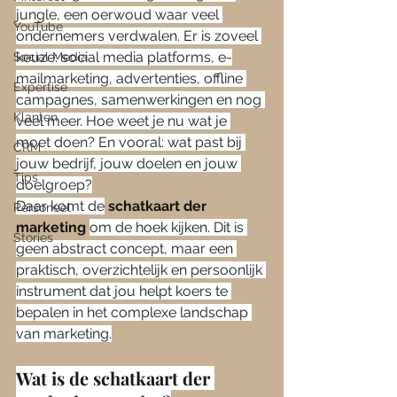
jungle, een oerwoud waar veel 
YouTube
ondernemers verdwalen. Er is zoveel 
keuze: social media platforms, e-
Social Media
mailmarketing, advertenties, offline 
Expertise
campagnes, samenwerkingen en nog 
Klanten
veel meer. Hoe weet je nu wat je 
moet doen? En vooral: wat past bij 
CRM
jouw bedrijf, jouw doelen en jouw 
Tips
doelgroep?
Daar komt de
schatkaart der 
Personeel
marketing
om de hoek kijken. Dit is 
Stories
geen abstract concept, maar een 
praktisch, overzichtelijk en persoonlijk 
instrument dat jou helpt koers te 
bepalen in het complexe landschap 
van marketing.
Wat is de schatkaart der 