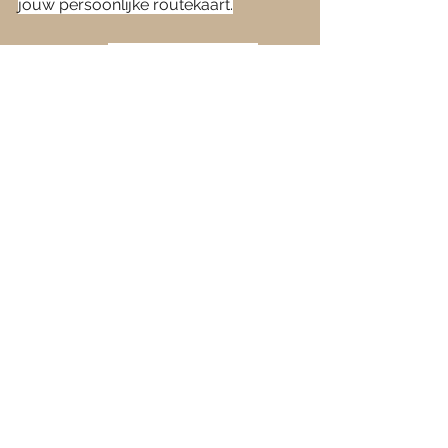
jouw persoonlijke routekaart.
Benieuwd?
Vraag vandaag nog 
jouw
Schatkaart Advies 
aan en zet de 
eerste stap uit het marketing-
oerwoud.
Klik hier om jouw advies aan te 
vragen.