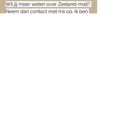
Wil jij meer weten over Zeeland-mail? 
Neem dan contact met mij op. Ik ben 
exclusief contactpersoon voor 
Zeeland-Mail.
Alles weergeven
Recente blogposts