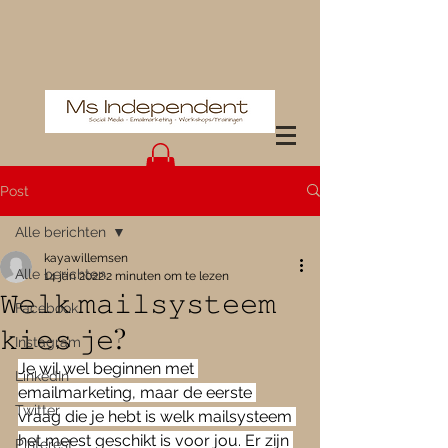
Post
Alle berichten
kayawillemsen
Alle berichten
14 jan 2022
2 minuten om te lezen
𝚆𝚎𝚕𝚔 𝚖𝚊𝚒𝚕𝚜𝚢𝚜𝚝𝚎𝚎𝚖
Facebook
𝚔𝚒𝚎𝚜 𝚓𝚎?
Instagram
Je wil wel beginnen met 
LinkedIn
emailmarketing, maar de eerste 
Twitter
vraag die je hebt is welk mailsysteem 
het meest geschikt is voor jou. Er zijn 
Pinterest