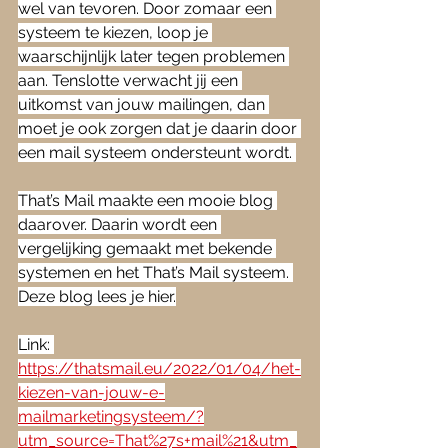
wel van tevoren. Door zomaar een 
systeem te kiezen, loop je 
waarschijnlijk later tegen problemen 
aan. Tenslotte verwacht jij een 
uitkomst van jouw mailingen, dan 
moet je ook zorgen dat je daarin door 
een mail systeem ondersteunt wordt. 
That’s Mail maakte een mooie blog 
daarover. Daarin wordt een 
vergelijking gemaakt met bekende 
systemen en het That’s Mail systeem. 
Deze blog lees je hier.
Link: 
https://thatsmail.eu/2022/01/04/het-
kiezen-van-jouw-e-
mailmarketingsysteem/?
utm_source=That%27s+mail%21&utm_