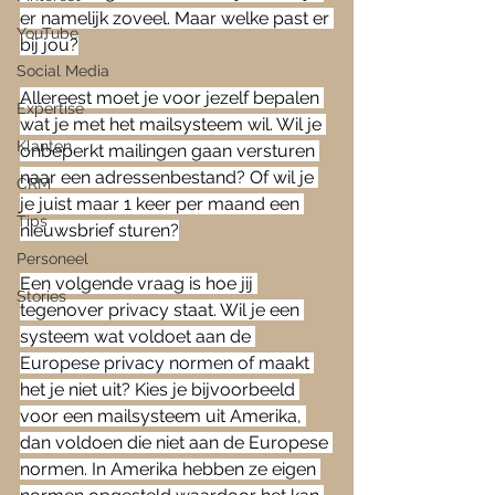
er namelijk zoveel. Maar welke past er 
YouTube
bij jou?
Social Media
Allereest moet je voor jezelf bepalen 
Expertise
wat je met het mailsysteem wil. Wil je 
Klanten
onbeperkt mailingen gaan versturen 
naar een adressenbestand? Of wil je 
CRM
je juist maar 1 keer per maand een 
Tips
nieuwsbrief sturen?
Personeel
Een volgende vraag is hoe jij 
Stories
tegenover privacy staat. Wil je een 
systeem wat voldoet aan de 
Europese privacy normen of maakt 
het je niet uit? Kies je bijvoorbeeld 
voor een mailsysteem uit Amerika, 
dan voldoen die niet aan de Europese 
normen. In Amerika hebben ze eigen 