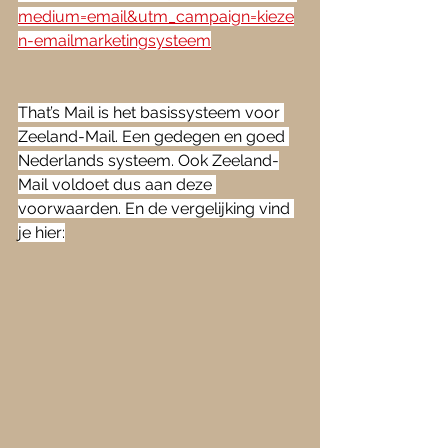
medium=email&utm_campaign=kieze
n-emailmarketingsysteem
That’s Mail is het basissysteem voor 
Zeeland-Mail. Een gedegen en goed 
Nederlands systeem. Ook Zeeland-
Mail voldoet dus aan deze 
voorwaarden. En de vergelijking vind 
je hier: